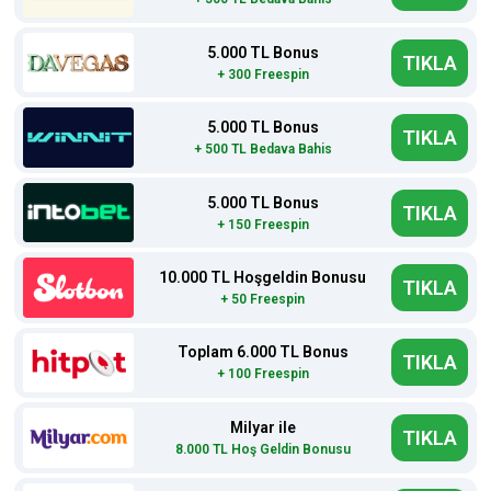
5.000 TL Bonus
TIKLA
+ 300 Freespin
5.000 TL Bonus
TIKLA
+ 500 TL Bedava Bahis
5.000 TL Bonus
TIKLA
+ 150 Freespin
10.000 TL Hoşgeldin Bonusu
TIKLA
+ 50 Freespin
Toplam 6.000 TL Bonus
TIKLA
+ 100 Freespin
Milyar ile
TIKLA
8.000 TL Hoş Geldin Bonusu