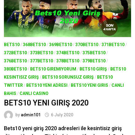
BETS10
/
368BETS10
/
369BETS10
/
370BETS10
/
371BETS10
/
372BETS10
/
373BETS10
/
374BETS10
/
375BETS10
/
376BETS10
/
377BETS10
/
378BETS10
/
379BETS10
/
380BETS10
/
BETS10 GIREMIYORUM
/
BETS10 GIRIŞ
/
BETS10
KESINTISIZ GIRIŞ
/
BETS10 SORUNSUZ GIRIŞ
/
BETS10
TWITTER
/
BETS10 YENI ADRESI
/
BETS10 YENI GIRIS
/
CANLI
BAHIS
/
CANLI CASINO
BETS10 YENI GIRIŞ 2020
by
admin101
6 July 2020
Bets10 yeni giriş 2020 adresleri ile kesintisiz giriş