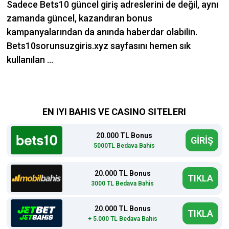
Sadece Bets10 güncel giriş adreslerini de değil, aynı
zamanda güncel, kazandıran bonus
kampanyalarından da anında haberdar olabilin.
Bets10sorunsuzgiris.xyz sayfasını hemen sık
kullanılan …
EN IYI BAHIS VE CASINO SITELERI
20.000 TL Bonus
GİRİŞ
5000TL Bedava Bahis
20.000 TL Bonus
TIKLA
3000 TL Bedava Bahis
20.000 TL Bonus
TIKLA
+ 5.000 TL Bedava Bahis