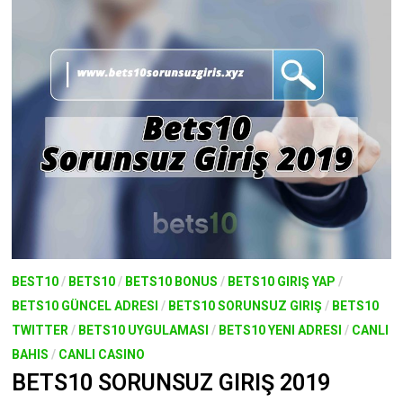
BEST10
/
BETS10
/
BETS10 BONUS
/
BETS10 GIRIŞ YAP
/
BETS10 GÜNCEL ADRESI
/
BETS10 SORUNSUZ GIRIŞ
/
BETS10
TWITTER
/
BETS10 UYGULAMASI
/
BETS10 YENI ADRESI
/
CANLI
BAHIS
/
CANLI CASINO
BETS10 SORUNSUZ GIRIŞ 2019