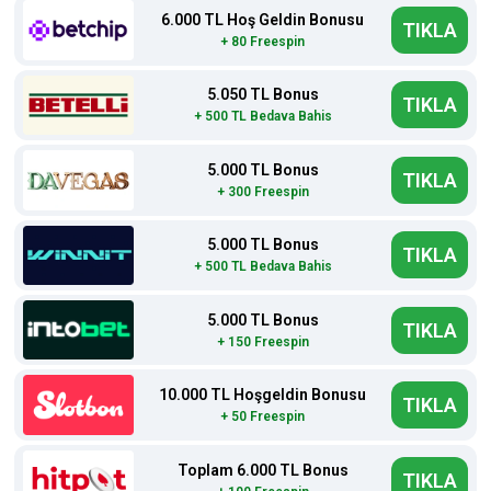
6.000 TL Hoş Geldin Bonusu
TIKLA
+ 80 Freespin
5.050 TL Bonus
TIKLA
+ 500 TL Bedava Bahis
5.000 TL Bonus
TIKLA
+ 300 Freespin
5.000 TL Bonus
TIKLA
+ 500 TL Bedava Bahis
5.000 TL Bonus
TIKLA
+ 150 Freespin
10.000 TL Hoşgeldin Bonusu
TIKLA
+ 50 Freespin
Toplam 6.000 TL Bonus
TIKLA