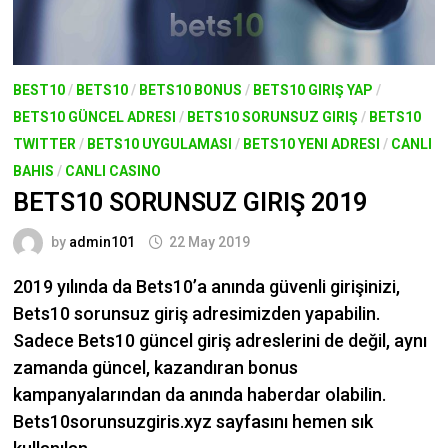
BEST10
/
BETS10
/
BETS10 BONUS
/
BETS10 GIRIŞ YAP
/
BETS10 GÜNCEL ADRESI
/
BETS10 SORUNSUZ GIRIŞ
/
BETS10
TWITTER
/
BETS10 UYGULAMASI
/
BETS10 YENI ADRESI
/
CANLI
BAHIS
/
CANLI CASINO
BETS10 SORUNSUZ GIRIŞ 2019
by
admin101
22 May 2019
2019 yılında da Bets10’a anında güvenli girişinizi,
Bets10 sorunsuz giriş adresimizden yapabilin.
Sadece Bets10 güncel giriş adreslerini de değil, aynı
zamanda güncel, kazandıran bonus
kampanyalarından da anında haberdar olabilin.
Bets10sorunsuzgiris.xyz sayfasını hemen sık