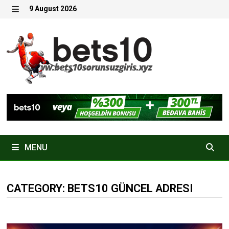
Skip
9 August 2026
to
MENU
content
MENU
CATEGORY:
BETS10 GÜNCEL ADRESI