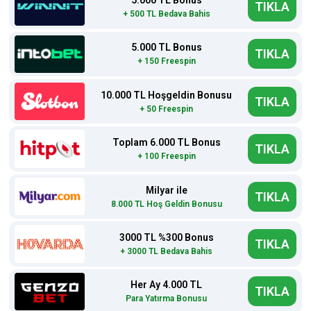
TIKLA
+ 500 TL Bedava Bahis
5.000 TL Bonus
TIKLA
+ 150 Freespin
10.000 TL Hoşgeldin Bonusu
TIKLA
+ 50 Freespin
Toplam 6.000 TL Bonus
TIKLA
+ 100 Freespin
Milyar ile
TIKLA
8.000 TL Hoş Geldin Bonusu
3000 TL %300 Bonus
TIKLA
+ 3000 TL Bedava Bahis
Her Ay 4.000 TL
TIKLA
Para Yatırma Bonusu