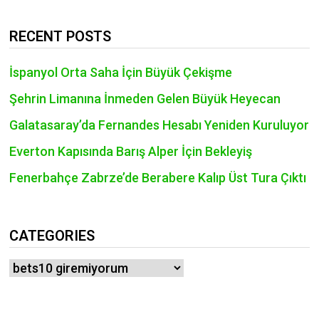
RECENT POSTS
İspanyol Orta Saha İçin Büyük Çekişme
Şehrin Limanına İnmeden Gelen Büyük Heyecan
Galatasaray’da Fernandes Hesabı Yeniden Kuruluyor
Everton Kapısında Barış Alper İçin Bekleyiş
Fenerbahçe Zabrze’de Berabere Kalıp Üst Tura Çıktı
CATEGORIES
Categories