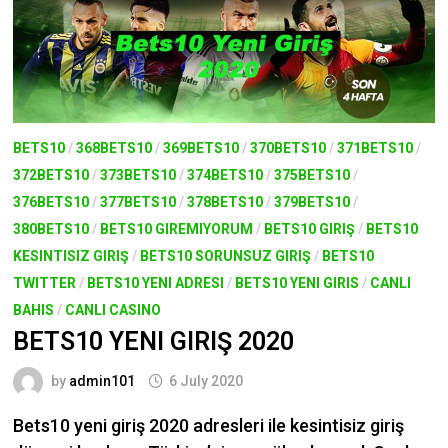
BETS10
/
368BETS10
/
369BETS10
/
370BETS10
/
371BETS10
/
372BETS10
/
373BETS10
/
374BETS10
/
375BETS10
/
376BETS10
/
377BETS10
/
378BETS10
/
379BETS10
/
380BETS10
/
BETS10 GIREMIYORUM
/
BETS10 GIRIŞ
/
BETS10
KESINTISIZ GIRIŞ
/
BETS10 SORUNSUZ GIRIŞ
/
BETS10
TWITTER
/
BETS10 YENI ADRESI
/
BETS10 YENI GIRIS
/
CANLI
BAHIS
/
CANLI CASINO
BETS10 YENI GIRIŞ 2020
by
admin101
6 July 2020
Bets10 yeni giriş 2020 adresleri ile kesintisiz giriş