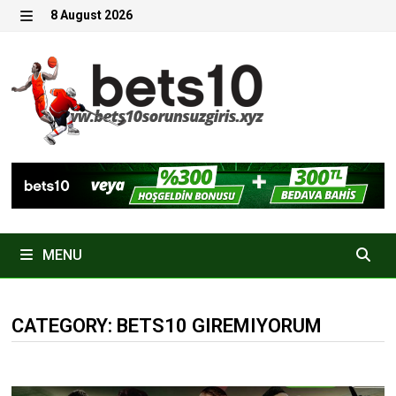
Skip
8 August 2026
to
MENU
content
MENU
CATEGORY:
BETS10 GIREMIYORUM