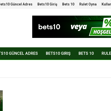
Bets10 Güncel Adres
Bets10 Giriş
Bets 10
Rulet Oyna
Kulla
TS10 GÜNCEL ADRES
BETS10 GIRIŞ
BETS 10
RUL