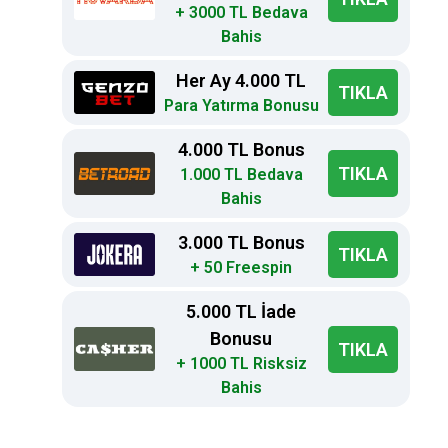
+ 3000 TL Bedava
Bahis
Her Ay 4.000 TL
TIKLA
Para Yatırma Bonusu
4.000 TL Bonus
TIKLA
1.000 TL Bedava
Bahis
3.000 TL Bonus
TIKLA
+ 50 Freespin
5.000 TL İade
Bonusu
TIKLA
+ 1000 TL Risksiz
Bahis