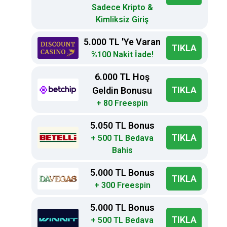
Sadece Kripto &
Kimliksiz Giriş
5.000 TL 'Ye Varan
TIKLA
%100 Nakit İade!
6.000 TL Hoş
TIKLA
Geldin Bonusu
+ 80 Freespin
5.050 TL Bonus
TIKLA
+ 500 TL Bedava
Bahis
5.000 TL Bonus
TIKLA
+ 300 Freespin
5.000 TL Bonus
TIKLA
+ 500 TL Bedava