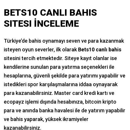
BETS10 CANLI BAHIS
SITESI İNCELEME
Türkiye’de bahis oynamayı seven ve para kazanmak
isteyen oyun severler, ilk olarak
Bets10 canlı bahis
sitesini tercih etmektedir. Siteye kayıt olanlar ise
kendilerine sunulan para yatırma seçenekleri ile
hesaplarına, güvenli şekilde para yatırımı yapabilir ve
istedikleri spor karşılaşmalarına iddaa oynayarak
para kazanabilirsiniz. Master card kredi kartı ve
ecopayz işlemi dışında hesabınıza, bitcoin kripto
para ve anında banka havalesi ile de yatırım yapabilir
ve bahis yaparak, yüksek ikramiyeler
kazanabilirsiniz.