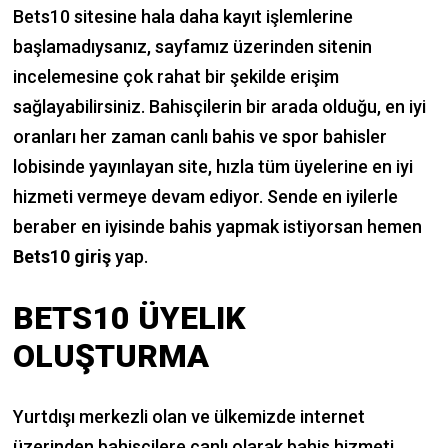
Bets10 sitesine hala daha kayıt işlemlerine
başlamadıysanız, sayfamız üzerinden sitenin
incelemesine çok rahat bir şekilde erişim
sağlayabilirsiniz. Bahisçilerin bir arada olduğu, en iyi
oranları her zaman canlı bahis ve spor bahisler
lobisinde yayınlayan site, hızla tüm üyelerine en iyi
hizmeti vermeye devam ediyor. Sende en iyilerle
beraber en iyisinde bahis yapmak istiyorsan hemen
Bets10 giriş
yap.
BETS10 ÜYELIK
OLUŞTURMA
Yurtdışı merkezli olan ve ülkemizde internet
üzerinden bahisçilere canlı olarak bahis hizmeti