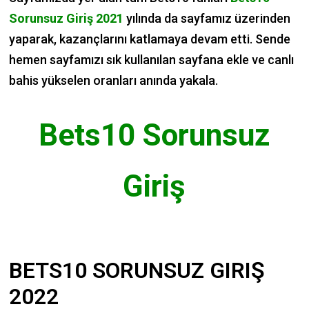
Sorunsuz Giriş 2021
yılında da sayfamız üzerinden
yaparak, kazançlarını katlamaya devam etti. Sende
hemen sayfamızı sık kullanılan sayfana ekle ve canlı
bahis yükselen oranları anında yakala.
Bets10 Sorunsuz
Giriş
BETS10 SORUNSUZ GIRIŞ
2022