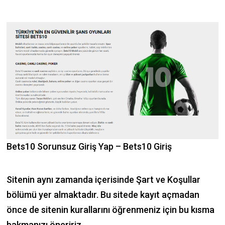
Bets10 Sorunsuz Giriş Yap – Bets10 Giriş
Sitenin aynı zamanda içerisinde Şart ve Koşullar
bölümü yer almaktadır. Bu sitede kayıt açmadan
önce de sitenin kurallarını öğrenmeniz için bu kısma
bakmanızı öneririz.