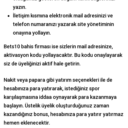
yazın.
İletişim kısmına elektronik mail adresinizi ve
telefon numaranızı yazarak site yönetiminin
onayına yollayın.
Bets10 bahis firması ise sizlerin mail adresinize,
aktivasyon kodu yollayacaktır. Bu kodu onaylayarak
siz de üyeliğinizi aktif hale getirin.
Nakit veya papara gibi yatırım seçenekleri ile de
hesabınıza para yatırarak, istediğiniz spor
karşılaşmasına iddaa oynayarak para kazanmaya
başlayın. Üstelik üyelik oluşturduğunuz zaman
kazandığınız bonus, hesabınıza para yatırır yatırmaz
hemen eklenecektir.