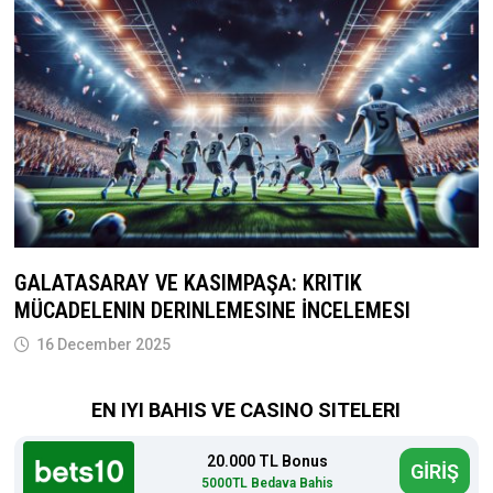
GALATASARAY VE KASIMPAŞA: KRITIK
MÜCADELENIN DERINLEMESINE İNCELEMESI
16 December 2025
EN IYI BAHIS VE CASINO SITELERI
20.000 TL Bonus
GİRİŞ
5000TL Bedava Bahis