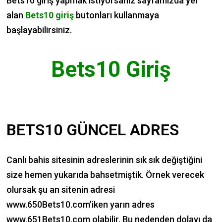
Bets10 giriş yapmak istiyorsanız sayfamızda yer
alan
Bets10 giriş
butonları kullanmaya
başlayabilirsiniz.
Bets10 Giriş
BETS10 GÜNCEL ADRES
Canlı bahis sitesinin adreslerinin sık sık değiştiğini
size hemen yukarıda bahsetmiştik. Örnek verecek
olursak şu an sitenin adresi
www.650Bets10.com’iken yarın adres
www.651Bets10.com olabilir. Bu nedenden dolayı da