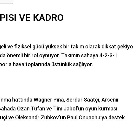
PISI VE KADRO
li ve fiziksel gücü yüksek bir takım olarak dikkat çekiyo
da önemli bir rol oynuyor. Takımın sahaya 4-2-3-1
spor’a hava toplarında üstünlük sağlıyor.
ma hattında Wagner Pina, Serdar Saatçı, Arsenii
 sahada Ozan Tufan ve Tim Jabol’un oyun kurması
Muçi ve Oleksandr Zubkov’un Paul Onuachu’ya destek