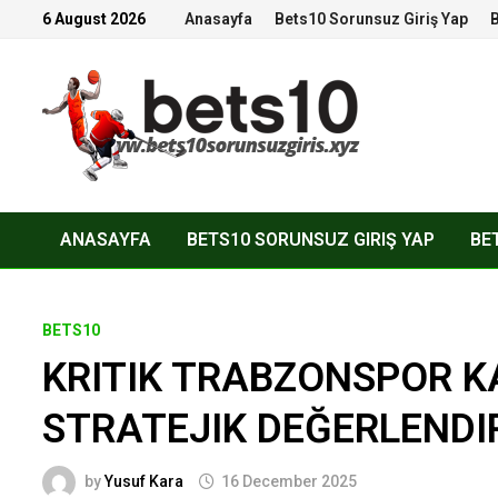
Skip
6 August 2026
Anasayfa
Bets10 Sorunsuz Giriş Yap
to
content
ANASAYFA
BETS10 SORUNSUZ GIRIŞ YAP
BE
BETS10
KRITIK TRABZONSPOR K
STRATEJIK DEĞERLEND
by
Yusuf Kara
16 December 2025