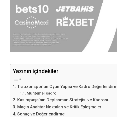
Yazının içindekiler
Trabzonspor’un Oyun Yapısı ve Kadro Değerlendirm
Muhtemel Kadro
Kasımpaşa’nın Deplasman Stratejisi ve Kadrosu
Maçın Anahtar Noktaları ve Kritik Eşleşmeler
Sonuç ve Değerlendirme