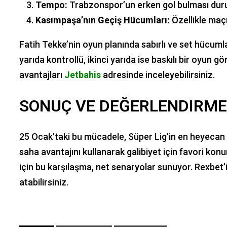
Tempo:
Trabzonspor’un erken gol bulması duru
Kasımpaşa’nın Geçiş Hücumları:
Özellikle maçı
Fatih Tekke’nin oyun planında sabırlı ve set hücuml
yarıda kontrollü, ikinci yarıda ise baskılı bir oyun 
avantajları
Jetbahis
adresinde inceleyebilirsiniz.
SONUÇ VE DEĞERLENDIRM
25 Ocak’taki bu mücadele, Süper Lig’in en heyecan 
saha avantajını kullanarak galibiyet için favori ko
için bu karşılaşma, net senaryolar sunuyor. Rexbet
atabilirsiniz.