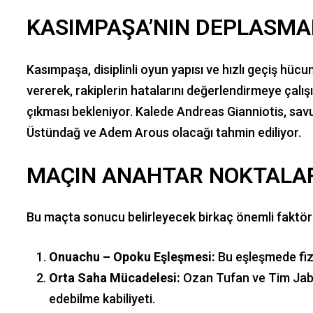
KASIMPAŞA’NIN DEPLASMA
Kasımpaşa, disiplinli oyun yapısı ve hızlı geçiş hü
vererek, rakiplerin hatalarını değerlendirmeye çalış
çıkması bekleniyor. Kalede Andreas Gianniotis, s
Üstündağ ve Adem Arous olacağı tahmin ediliyor.
MAÇIN ANAHTAR NOKTALAR
Bu maçta sonucu belirleyecek birkaç önemli faktör
Onuachu – Opoku Eşleşmesi:
Bu eşleşmede fizi
Orta Saha Mücadelesi:
Ozan Tufan ve Tim Jabo
edebilme kabiliyeti.