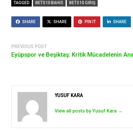
TAGGED
BETS10 BAHIS
BETS10 GIRIŞ
SHARE
SHARE
PIN IT
SHARE
POST
Previous
PREVIOUS POST
post:
Eyüpspor ve Beşiktaş: Kritik Mücadelenin Ana
NAVIGATION
YUSUF KARA
View all posts by Yusuf Kara →