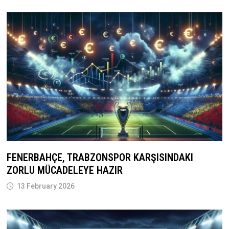
FENERBAHÇE, TRABZONSPOR KARŞISINDAKI
ZORLU MÜCADELEYE HAZIR
13 February 2026