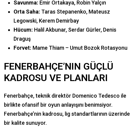
Savunma:
Emir Ortakaya, Robin Yalçın
Orta Saha:
Taras Stepanenko, Mateusz
Legowski, Kerem Demirbay
Hücum:
Halil Akbunar, Serdar Gürler, Denis
Draguş
Forvet:
Mame Thiam – Umut Bozok Rotasyonu
FENERBAHÇE’NIN GÜÇLÜ
KADROSU VE PLANLARI
Fenerbahçe, teknik direktör Domenico Tedesco ile
birlikte ofansif bir oyun anlayışını benimsiyor.
Fenerbahçe’nin kadrosu, lig standartlarının üzerinde
bir kalite sunuyor.