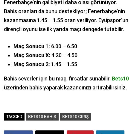
Fenerbahçe’nin galibiyeti daha olası görünüyor.
Bahis oranları da bunu destekliyor; Fenerbahçe’nin
kazanmasına 1.45 – 1.55 oran veriliyor. Eyüpspor’un
dirençli oyunu ise ilk yarıda maçı dengede tutabilir.
Maç Sonucu 1:
6.00 – 6.50
Maç Sonucu X:
4.20 – 4.50
Maç Sonucu 2:
1.45 – 1.55
Bahis severler için bu maç, fırsatlar sunabilir.
Bets10
üzerinden bahis yaparak kazancınızı artırabilirsiniz.
TAGGED
BETS10 BAHIS
BETS10 GIRIŞ