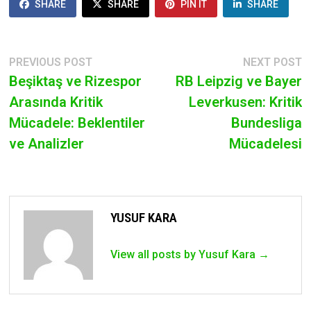
SHARE
SHARE
PIN IT
SHARE
POST
Previous
N
PREVIOUS POST
NEXT POST
post:
p
Beşiktaş ve Rizespor
RB Leipzig ve Bayer
NAVIGATION
Arasında Kritik
Leverkusen: Kritik
Mücadele: Beklentiler
Bundesliga
ve Analizler
Mücadelesi
YUSUF KARA
View all posts by Yusuf Kara →