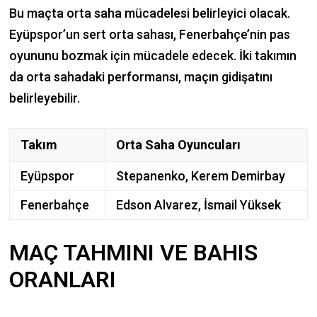
Bu maçta orta saha mücadelesi belirleyici olacak.
Eyüpspor’un sert orta sahası, Fenerbahçe’nin pas
oyununu bozmak için mücadele edecek. İki takımın
da orta sahadaki performansı, maçın gidişatını
belirleyebilir.
Takım
Orta Saha Oyuncuları
Eyüpspor
Stepanenko, Kerem Demirbay
Fenerbahçe
Edson Alvarez, İsmail Yüksek
MAÇ TAHMINI VE BAHIS
ORANLARI