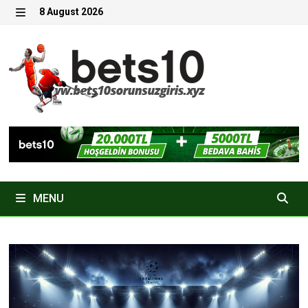
Skip
8 August 2026
to
MENU
content
MENU