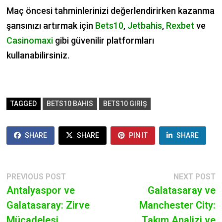
Maç öncesi tahminlerinizi değerlendirirken kazanma
şansınızı artırmak için
Bets10
,
Jetbahis
,
Rexbet
ve
Casinomaxi
gibi güvenilir platformları
kullanabilirsiniz.
TAGGED
BETS10 BAHIS
BETS10 GIRIŞ
SHARE
SHARE
PIN IT
SHARE
POST
Previous
N
PREVIOUS POST
NEXT POST
post:
p
Antalyaspor ve
Galatasaray ve
NAVIGATION
Galatasaray: Zirve
Manchester City:
Mücadelesi
Takım Analizi ve