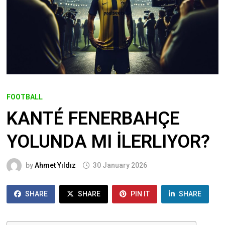
FOOTBALL
KANTÉ FENERBAHÇE
YOLUNDA MI İLERLIYOR?
by
Ahmet Yıldız
30 January 2026
SHARE
SHARE
PIN IT
SHARE