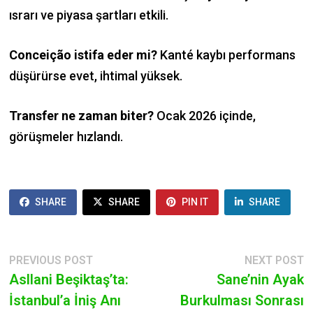
ısrarı ve piyasa şartları etkili.
Conceição istifa eder mi?
Kanté kaybı performans
düşürürse evet, ihtimal yüksek.
Transfer ne zaman biter?
Ocak 2026 içinde,
görüşmeler hızlandı.
SHARE
SHARE
PIN IT
SHARE
POST
Previous
N
PREVIOUS POST
NEXT POST
post:
p
Asllani Beşiktaş’ta:
Sane’nin Ayak
NAVIGATION
İstanbul’a İniş Anı
Burkulması Sonrası