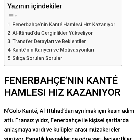
Yazının içindekiler
Fenerbahçe’nin Kanté Hamlesi Hız Kazanıyor
Al-Ittihad’da Gerginlikler Yükseliyor
Transfer Detayları ve Beklentiler
Kanté’nin Kariyeri ve Motivasyonları
Sıkça Sorulan Sorular
FENERBAHÇE’NIN KANTÉ
HAMLESI HIZ KAZANIYOR
N’Golo Kanté, Al-Ittihad’dan ayrılmak için kesin adım
attı. Fransız yıldız, Fenerbahçe ile kişisel şartlarda
anlaşmaya vardı ve kulüpler arası müzakereler
sürüyor. Fanatik kaynaklarına göre sarı-lacivertliler,