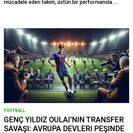
mücadele eden takım, üstün bir performansla …
FOOTBALL
GENÇ YILDIZ OULAI’NIN TRANSFER
SAVAŞI: AVRUPA DEVLERI PEŞINDE