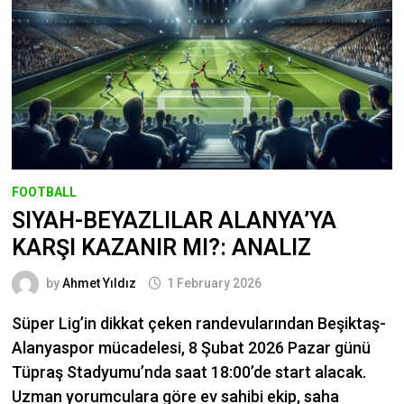
FOOTBALL
SIYAH-BEYAZLILAR ALANYA’YA
KARŞI KAZANIR MI?: ANALIZ
by
Ahmet Yıldız
1 February 2026
Süper Lig’in dikkat çeken randevularından Beşiktaş-
Alanyaspor mücadelesi, 8 Şubat 2026 Pazar günü
Tüpraş Stadyumu’nda saat 18:00’de start alacak.
Uzman yorumculara göre ev sahibi ekip, saha