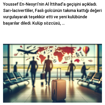
Youssef En-Nesyri’nin Al İttihad’a geçişini açıkladı.
Sarı-lacivertliler, Faslı golcünün takıma kattığı değeri
vurgulayarak teşekkür etti ve yeni kulübünde
başarılar diledi. Kulüp sözcüsü, …