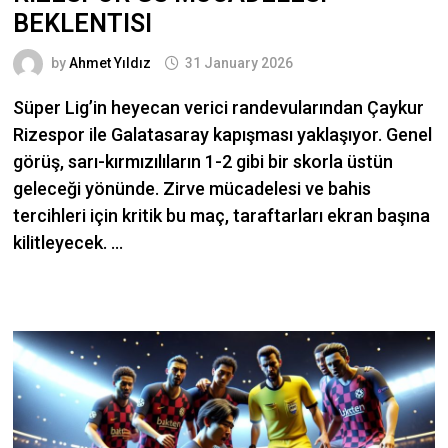
BEKLENTISI
by
Ahmet Yıldız
31 January 2026
Süper Lig’in heyecan verici randevularından Çaykur
Rizespor ile Galatasaray kapışması yaklaşıyor. Genel
görüş, sarı-kırmızılıların 1-2 gibi bir skorla üstün
geleceği yönünde. Zirve mücadelesi ve bahis
tercihleri için kritik bu maç, taraftarları ekran başına
kilitleyecek. …