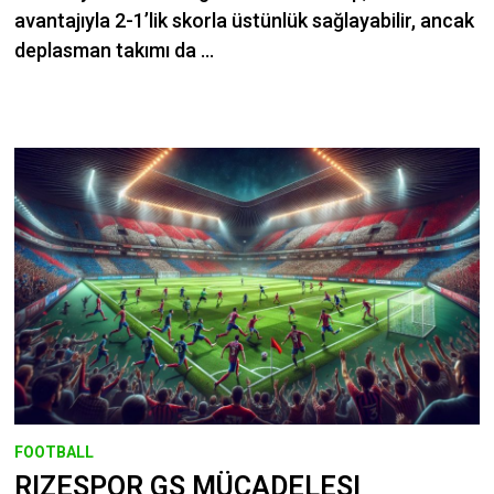
avantajıyla 2-1’lik skorla üstünlük sağlayabilir, ancak
deplasman takımı da …
FOOTBALL
RIZESPOR GS MÜCADELESI