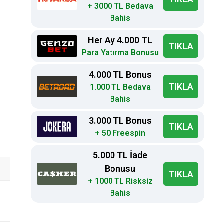
+ 3000 TL Bedava
Bahis
Her Ay 4.000 TL
TIKLA
Para Yatırma Bonusu
4.000 TL Bonus
TIKLA
1.000 TL Bedava
Bahis
3.000 TL Bonus
TIKLA
+ 50 Freespin
5.000 TL İade
Bonusu
TIKLA
+ 1000 TL Risksiz
Bahis