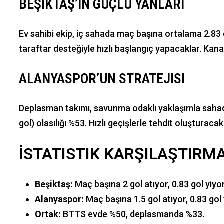
BEŞIKTAŞ’IN GÜÇLÜ YANLARI
Ev sahibi ekip, iç sahada maç başına ortalama 2.83
taraftar desteğiyle hızlı başlangıç yapacaklar. Kana
ALANYASPOR’UN STRATEJISI
Deplasman takımı, savunma odaklı yaklaşımla sahada
gol) olasılığı %53. Hızlı geçişlerle tehdit oluşturaca
İSTATISTIK KARŞILAŞTIRM
Beşiktaş:
Maç başına 2 gol atıyor, 0.83 gol yiyor
Alanyaspor:
Maç başına 1.5 gol atıyor, 0.83 gol 
Ortak:
BTTS evde %50, deplasmanda %33.