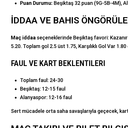
Puan Durumu:
Beşiktaş 32 puan (9G-5B-4M), A
İDDAA VE BAHIS ÖNGÖRÜLE
Maç iddaa
seçeneklerinde Beşiktaş favori: Kazanır 
5.20. Toplam gol 2.5 üst 1.75, Karşılıklı Gol Var 1.8
FAUL VE KART BEKLENTILERI
Toplam faul: 24-30
Beşiktaş: 12-15 faul
Alanyaspor: 12-16 faul
Sert mücadele orta saha savaşlarıyla geçecek, kart s