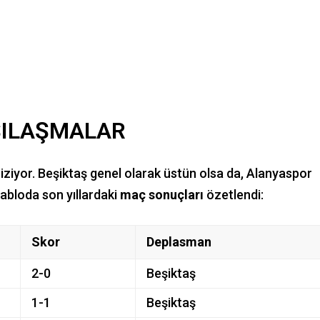
ŞILAŞMALAR
çiziyor. Beşiktaş genel olarak üstün olsa da, Alanyaspor
abloda son yıllardaki
maç sonuçları
özetlendi:
Skor
Deplasman
2-0
Beşiktaş
1-1
Beşiktaş