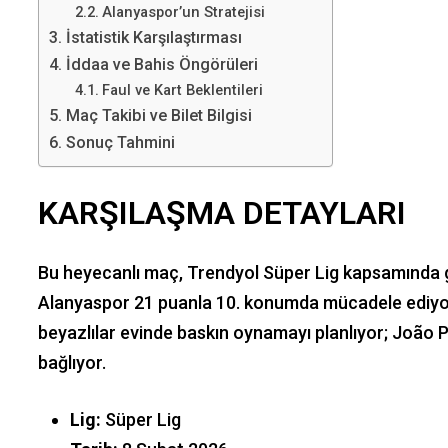
Alanyaspor’un Stratejisi
İstatistik Karşılaştırması
İddaa ve Bahis Öngörüleri
Faul ve Kart Beklentileri
Maç Takibi ve Bilet Bilgisi
Sonuç Tahmini
KARŞILAŞMA DETAYLARI
Bu heyecanlı maç, Trendyol Süper Lig kapsamında ge
Alanyaspor 21 puanla 10. konumda mücadele ediyor.
beyazlılar evinde baskın oynamayı planlıyor; João P
bağlıyor.
Lig:
Süper Lig