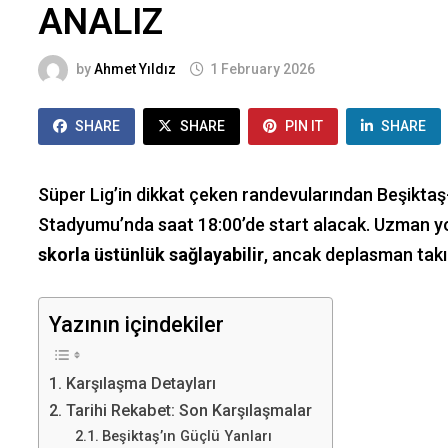
ANALIZ
by
Ahmet Yıldız
1 February 2026
SHARE
SHARE
PIN IT
SHARE
Süper Lig’in dikkat çeken randevularından Beşikt
Stadyumu’nda saat 18:00’de start alacak. Uzman yo
skorla üstünlük sağlayabilir
, ancak deplasman takı
Yazının içindekiler
Karşılaşma Detayları
Tarihi Rekabet: Son Karşılaşmalar
Beşiktaş’ın Güçlü Yanları