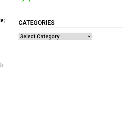
de;
CATEGORIES
Categories
lı