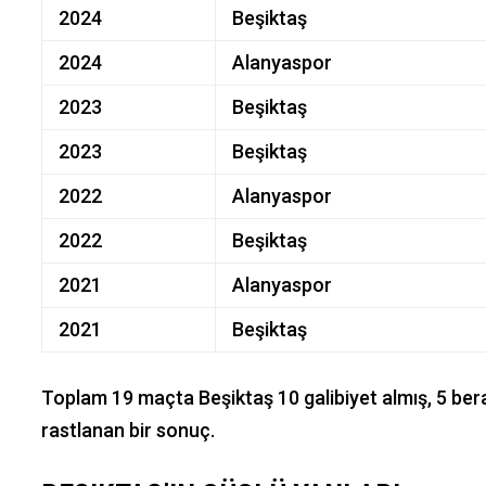
2024
Beşiktaş
2024
Alanyaspor
2023
Beşiktaş
2023
Beşiktaş
2022
Alanyaspor
2022
Beşiktaş
2021
Alanyaspor
2021
Beşiktaş
Toplam 19 maçta Beşiktaş 10 galibiyet almış, 5 berab
rastlanan bir sonuç.