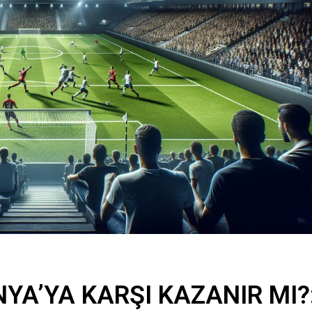
YA’YA KARŞI KAZANIR MI?