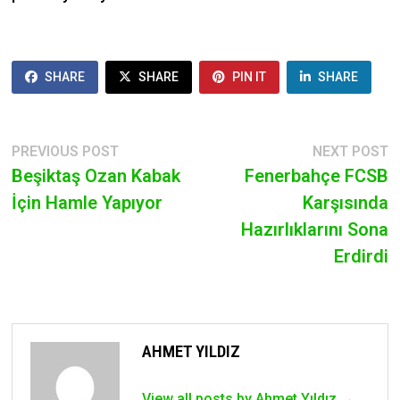
SHARE
SHARE
PIN IT
SHARE
POST
Previous
N
PREVIOUS POST
NEXT POST
post:
p
Beşiktaş Ozan Kabak
Fenerbahçe FCSB
NAVIGATION
İçin Hamle Yapıyor
Karşısında
Hazırlıklarını Sona
Erdirdi
AHMET YILDIZ
View all posts by Ahmet Yıldız →