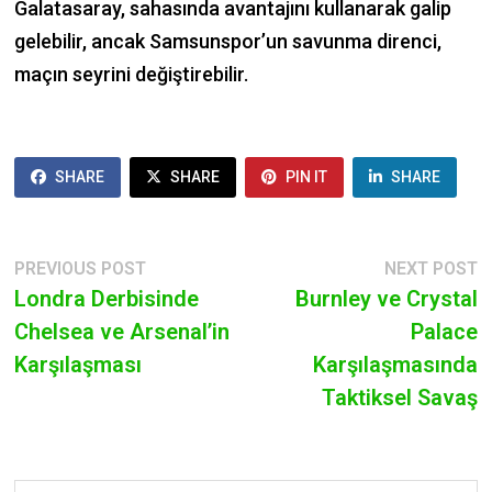
Galatasaray, sahasında avantajını kullanarak galip
gelebilir, ancak Samsunspor’un savunma direnci,
maçın seyrini değiştirebilir.
SHARE
SHARE
PIN IT
SHARE
POST
Previous
N
PREVIOUS POST
NEXT POST
post:
p
Londra Derbisinde
Burnley ve Crystal
NAVIGATION
Chelsea ve Arsenal’in
Palace
Karşılaşması
Karşılaşmasında
Taktiksel Savaş