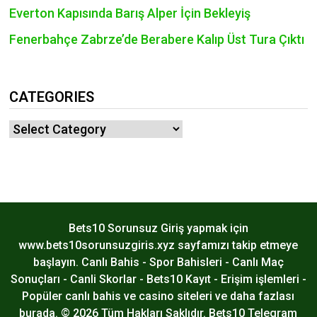
Everton Kapısında Barış Alper İçin Bekleyiş
Fenerbahçe Zabrze’de Berabere Kalıp Üst Tura Çıktı
CATEGORIES
Categories
Bets10 Sorunsuz Giriş yapmak için
www.bets10sorunsuzgiris.xyz sayfamızı takip etmeye
başlayın. Canlı Bahis - Spor Bahisleri - Canlı Maç
Sonuçları - Canli Skorlar - Bets10 Kayıt - Erişim işlemleri -
Popüler canlı bahis ve casino siteleri ve daha fazlası