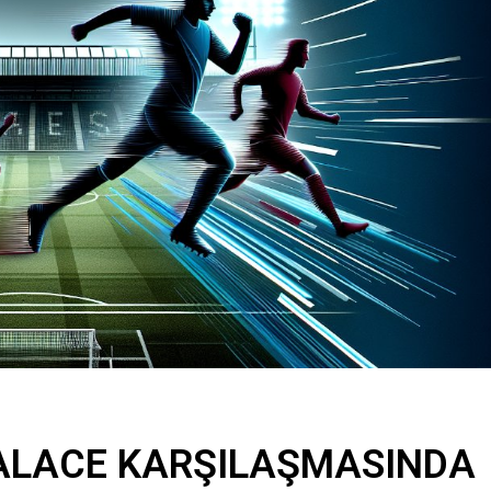
PALACE KARŞILAŞMASINDA