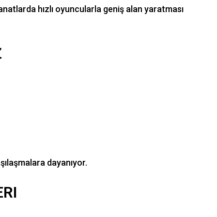
 kanatlarda hızlı oyuncularla geniş alan yaratması
Z
rşılaşmalara dayanıyor.
ERI