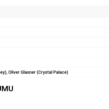
ey), Oliver Glasner (Crystal Palace)
UMU