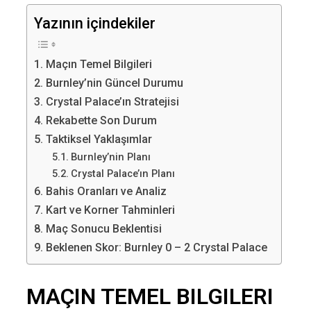
Yazının içindekiler
Maçın Temel Bilgileri
Burnley’nin Güncel Durumu
Crystal Palace’ın Stratejisi
Rekabette Son Durum
Taktiksel Yaklaşımlar
Burnley’nin Planı
Crystal Palace’ın Planı
Bahis Oranları ve Analiz
Kart ve Korner Tahminleri
Maç Sonucu Beklentisi
Beklenen Skor: Burnley 0 – 2 Crystal Palace
MAÇIN TEMEL BILGILERI