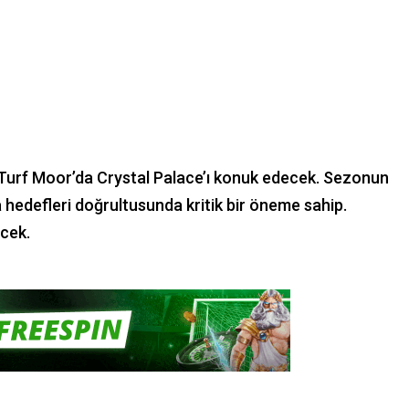
, Turf Moor’da Crystal Palace’ı konuk edecek. Sezonun
da hedefleri doğrultusunda kritik bir öneme sahip.
cek.