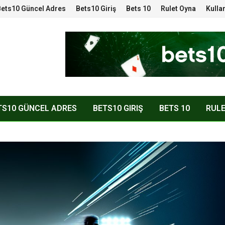
Bets10 Güncel Adres
Bets10 Giriş
Bets 10
Rulet Oyna
Kulla
TS10 GÜNCEL ADRES
BETS10 GIRIŞ
BETS 10
RUL