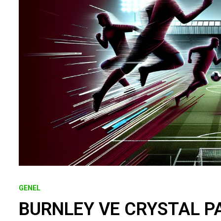
GENEL
BURNLEY VE CRYSTAL 