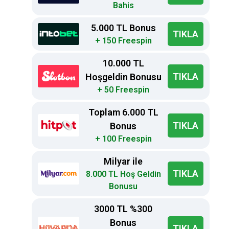
Bahis
5.000 TL Bonus
TIKLA
+ 150 Freespin
10.000 TL
TIKLA
Hoşgeldin Bonusu
+ 50 Freespin
Toplam 6.000 TL
TIKLA
Bonus
+ 100 Freespin
Milyar ile
TIKLA
8.000 TL Hoş Geldin
Bonusu
3000 TL %300
Bonus
TIKLA