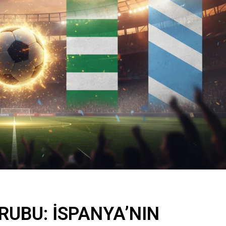
RUBU: İSPANYA’NIN