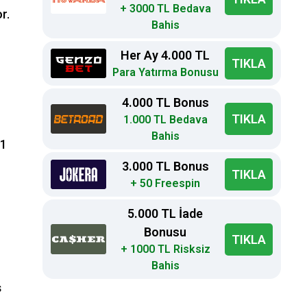
+ 3000 TL Bedava
r.
Bahis
Her Ay 4.000 TL
TIKLA
Para Yatırma Bonusu
4.000 TL Bonus
TIKLA
1.000 TL Bedava
Bahis
-1
3.000 TL Bonus
TIKLA
+ 50 Freespin
5.000 TL İade
Bonusu
TIKLA
+ 1000 TL Risksiz
Bahis
ş