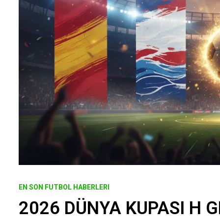
EN SON FUTBOL HABERLERI
2026 DÜNYA KUPASI H G