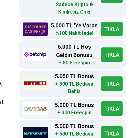
Sadece Kripto &
Kimliksiz Giriş
5.000 TL 'Ye Varan
TIKLA
%100 Nakit İade!
6.000 TL Hoş
TIKLA
Geldin Bonusu
+ 80 Freespin
5.050 TL Bonus
,
TIKLA
+ 500 TL Bedava
Bahis
at
5.000 TL Bonus
TIKLA
+ 300 Freespin
5.000 TL Bonus
TIKLA
+ 500 TL Bedava