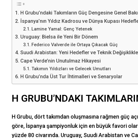
H Grubu’ndaki Takımların Güç Dengesine Genel Bakı
İspanya’nın Yıldız Kadrosu ve Dünya Kupası Hedefle
Lamine Yamal: Genç Yetenek
Uruguay: Bielsa ile Yeni Bir Dönem
Federico Valverde ile Ortaya Çıkacak Güç
Suudi Arabistan: Yeni Hedefler ve Teknik Değişiklikle
Cape Verde’nin Unutulmaz Hikayesi
Takımın Yıldızları ve Gelecek Umutları
H Grubu’nda Üst Tur İhtimalleri ve Senaryolar
H GRUBU’NDAKI TAKIMLARI
H Grubu, dört takımdan oluşmasına rağmen güç açıs
göre, İspanya şampiyonluk için en büyük favori olar
yüzde 80 civarında. Uruguay, Suudi Arabistan ve Cap