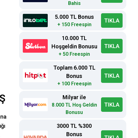
Bahis
5.000 TL Bonus
TIKLA
+ 150 Freespin
10.000 TL
TIKLA
Hoşgeldin Bonusu
+ 50 Freespin
Toplam 6.000 TL
TIKLA
Bonus
+ 100 Freespin
IŞ
Milyar ile
TIKLA
8.000 TL Hoş Geldin
Bonusu
ına
3000 TL %300
ığı
Bonus
t
TIKLA