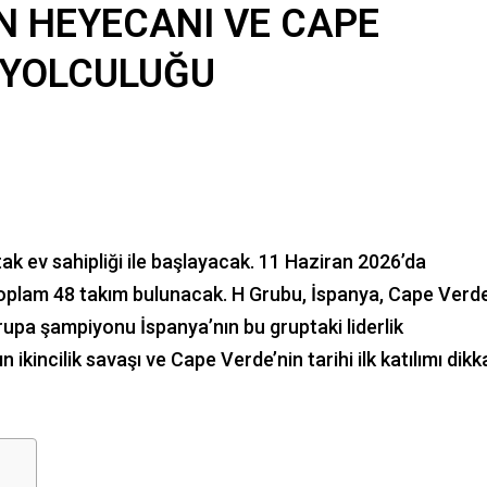
N HEYECANI VE CAPE
 YOLCULUĞU
k ev sahipliği ile başlayacak. 11 Haziran 2026’da
oplam 48 takım bulunacak. H Grubu, İspanya, Cape Verde
vrupa şampiyonu İspanya’nın bu gruptaki liderlik
kincilik savaşı ve Cape Verde’nin tarihi ilk katılımı dikk