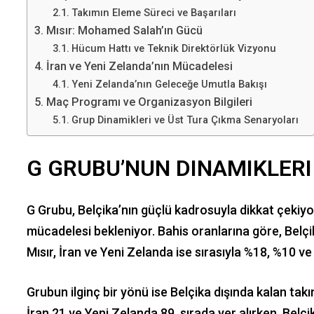
Takımın Eleme Süreci ve Başarıları
Mısır: Mohamed Salah’ın Gücü
Hücum Hattı ve Teknik Direktörlük Vizyonu
İran ve Yeni Zelanda’nın Mücadelesi
Yeni Zelanda’nın Geleceğe Umutla Bakışı
Maç Programı ve Organizasyon Bilgileri
Grup Dinamikleri ve Üst Tura Çıkma Senaryoları
G GRUBU’NUN DINAMIKLER
G Grubu, Belçika’nın güçlü kadrosuyla dikkat çekiyor
mücadelesi bekleniyor. Bahis oranlarına göre, Belçik
Mısır, İran ve Yeni Zelanda ise sırasıyla %18, %10 ve
Grubun ilginç bir yönü ise Belçika dışında kalan tak
İran 21 ve Yeni Zelanda 89. sırada yer alırken, Belç