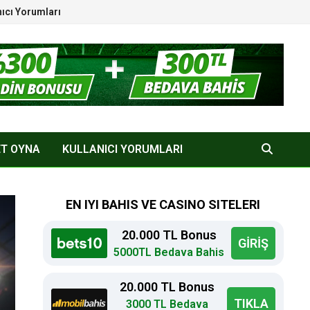
nıcı Yorumları
ET OYNA
KULLANICI YORUMLARI
EN IYI BAHIS VE CASINO SITELERI
20.000 TL Bonus
GİRİŞ
5000TL Bedava Bahis
20.000 TL Bonus
TIKLA
3000 TL Bedava