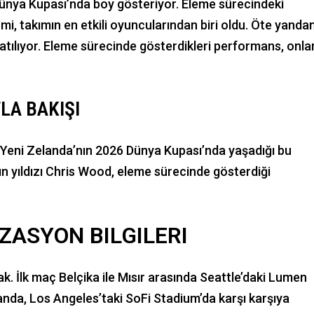
 Dünya Kupası’nda boy gösteriyor. Eleme sürecindeki
mi, takımın en etkili oyuncularından biri oldu. Öte yandan
atılıyor. Eleme sürecinde gösterdikleri performans, onla
LA BAKIŞI
, Yeni Zelanda’nın 2026 Dünya Kupası’nda yaşadığı bu
ın yıldızı Chris Wood, eleme sürecinde gösterdiği
ZASYON BILGILERI
. İlk maç Belçika ile Mısır arasında Seattle’daki Lumen
anda, Los Angeles’taki SoFi Stadium’da karşı karşıya