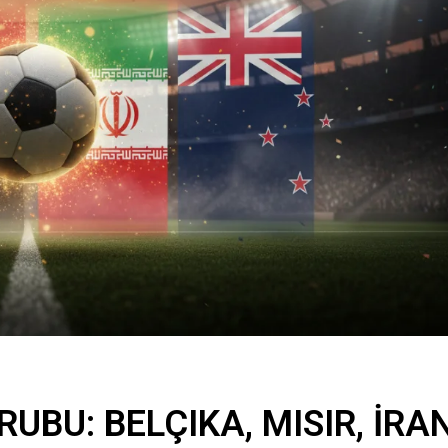
UBU: BELÇIKA, MISIR, İRA