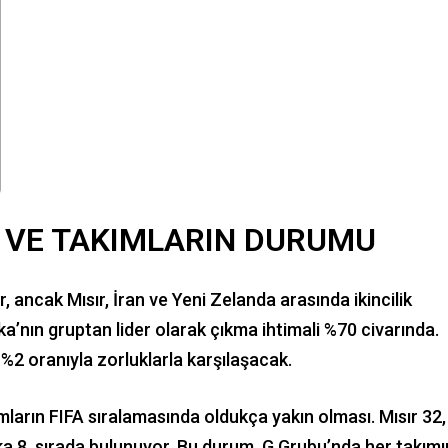
I VE TAKIMLARIN DURUMU
, ancak Mısır, İran ve Yeni Zelanda arasında ikincilik
a’nın gruptan lider olarak çıkma ihtimali %70 civarında.
 %2 oranıyla zorluklarla karşılaşacak.
ımların FIFA sıralamasında oldukça yakın olması. Mısır 32,
ika 8. sırada bulunuyor. Bu durum, G Grubu’nda her takımı