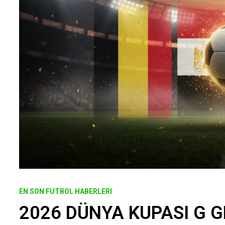
EN SON FUTBOL HABERLERI
2026 DÜNYA KUPASI G GR