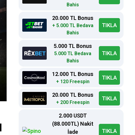
Bahis
20.000 TL Bonus
TIKLA
+ 5.000 TL Bedava
Bahis
5.000 TL Bonus
TIKLA
5.000 TL Bedava
Bahis
12.000 TL Bonus
TIKLA
+ 120 Freespin
20.000 TL Bonus
TIKLA
+ 200 Freespin
2.000 USDT
(88.000TL) Nakit
N
TIKLA
İade