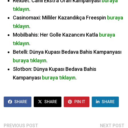
Rexbet: Canlı Ekstra Oran Kampanyası
buraya
tıklayın
.
Casinomaxi: Milliler Kazandıkça Freespin
buraya
tıklayın
.
Mobilbahis: Her Golle Kazancını Katla
buraya
tıklayın
.
Betelli: Dünya Kupası Bedava Bahis Kampanyası
buraya tıklayın
.
Slotbon: Dünya Kupası Bedava Bahis
Kampanyası
buraya tıklayın
.
SHARE
SHARE
PIN IT
SHARE
POST
Previous
N
PREVIOUS POST
NEXT POST