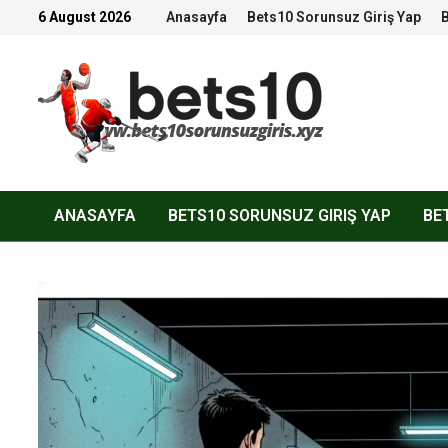
Skip
6 August 2026
Anasayfa
Bets10 Sorunsuz Giriş Yap
to
content
ANASAYFA
BETS10 SORUNSUZ GIRIŞ YAP
BE