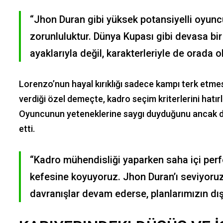
“Jhon Duran gibi yüksek potansiyelli oyuncu
zorunluluktur. Dünya Kupası gibi devasa bi
ayaklarıyla değil, karakterleriyle de orada o
Lorenzo’nun hayal kırıklığı sadece kampı terk etmesi
verdiği özel demeçte, kadro seçim kriterlerini hatırl
Oyuncunun yeteneklerine saygı duyduğunu ancak disi
etti.
“Kadro mühendisliği yaparken saha içi perf
kefesine koyuyoruz. Jhon Duran’ı seviyoru
davranışlar devam ederse, planlarımızın dış