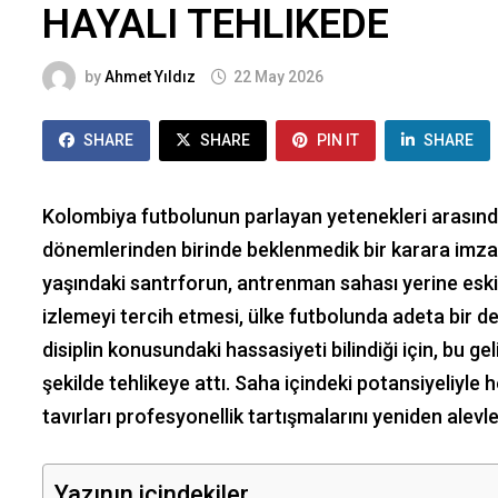
HAYALI TEHLIKEDE
by
Ahmet Yıldız
22 May 2026
SHARE
SHARE
PIN IT
SHARE
Kolombiya futbolunun parlayan yetenekleri arasında
dönemlerinden birinde beklenmedik bir karara imza 
yaşındaki santrforun, antrenman sahası yerine eski
izlemeyi tercih etmesi, ülke futbolunda adeta bir d
disiplin konusundaki hassasiyeti bilindiği için, bu 
şekilde tehlikeye attı. Saha içindeki potansiyeliyl
tavırları profesyonellik tartışmalarını yeniden alevle
Yazının içindekiler