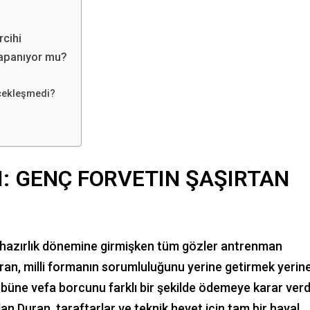
rcihi
Kapanıyor mu?
çekleşmedi?
I: GENÇ FORVETIN ŞAŞIRTAN
r hazırlık dönemine girmişken tüm gözler antrenman
an, milli formanın sorumluluğunu yerine getirmek yerin
lübüne vefa borcunu farklı bir şekilde ödemeye karar verd
an Duran, taraftarlar ve teknik heyet için tam bir hayal