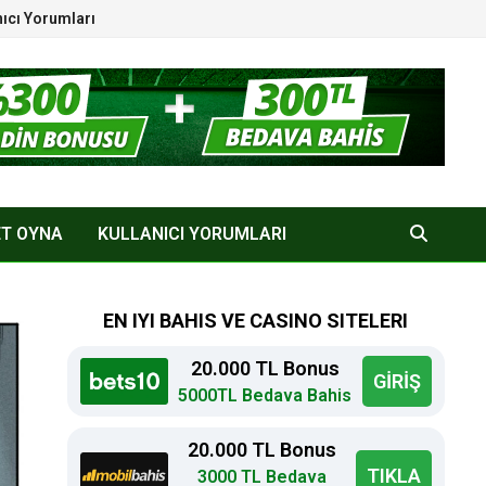
nıcı Yorumları
ET OYNA
KULLANICI YORUMLARI
EN IYI BAHIS VE CASINO SITELERI
20.000 TL Bonus
GİRİŞ
5000TL Bedava Bahis
20.000 TL Bonus
TIKLA
3000 TL Bedava