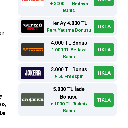
+ 3000 TL Bedava
Bahis
Her Ay 4.000 TL
TIKLA
Para Yatırma Bonusu
bir
4.000 TL Bonus
TIKLA
1.000 TL Bedava
Bahis
3.000 TL Bonus
TIKLA
+ 50 Freespin
5.000 TL İade
yi
Bonusu
TIKLA
zo,
+ 1000 TL Risksiz
Bahis
bir