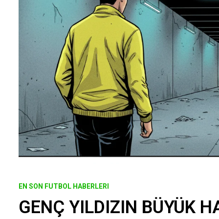
EN SON FUTBOL HABERLERI
GENÇ YILDIZIN BÜYÜK H