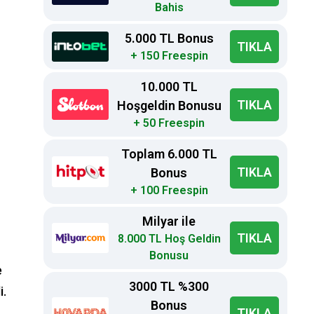
Bahis
5.000 TL Bonus
TIKLA
+ 150 Freespin
10.000 TL
TIKLA
Hoşgeldin Bonusu
+ 50 Freespin
Toplam 6.000 TL
TIKLA
Bonus
+ 100 Freespin
Milyar ile
TIKLA
8.000 TL Hoş Geldin
Bonusu
e
3000 TL %300
i.
Bonus
TIKLA