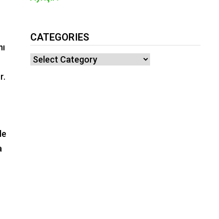
CATEGORIES
mı
Categories
r.
de
a