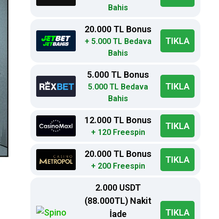
Bahis
20.000 TL Bonus
TIKLA
+ 5.000 TL Bedava
Bahis
5.000 TL Bonus
TIKLA
5.000 TL Bedava
Bahis
12.000 TL Bonus
TIKLA
+ 120 Freespin
20.000 TL Bonus
TIKLA
+ 200 Freespin
2.000 USDT
(88.000TL) Nakit
TIKLA
İade