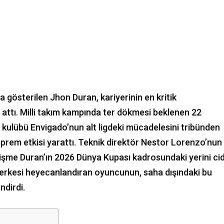
 gösterilen Jhon Duran, kariyerinin en kritik
attı. Milli takım kampında ter dökmesi beklenen 22
 kulübü Envigado’nun alt ligdeki mücadelesini tribünden
eprem etkisi yarattı. Teknik direktör Nestor Lorenzo’nun
gelişme Duran’ın 2026 Dünya Kupası kadrosundaki yerini ci
e herkesi heyecanlandıran oyuncunun, saha dışındaki bu
ndirdi.