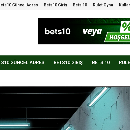
Bets10 Güncel Adres
Bets10 Giriş
Bets 10
Rulet Oyna
Kulla
TS10 GÜNCEL ADRES
BETS10 GIRIŞ
BETS 10
RUL