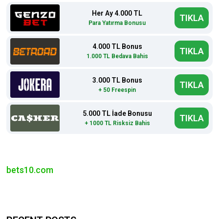
Her Ay 4.000 TL
TIKLA
Para Yatırma Bonusu
4.000 TL Bonus
TIKLA
1.000 TL Bedava Bahis
3.000 TL Bonus
TIKLA
+ 50 Freespin
5.000 TL İade Bonusu
TIKLA
+ 1000 TL Risksiz Bahis
bets10.com