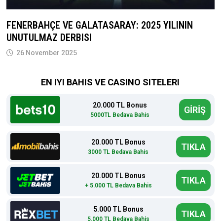
FENERBAHÇE VE GALATASARAY: 2025 YILININ
UNUTULMAZ DERBISI
26 November 2025
EN IYI BAHIS VE CASINO SITELERI
20.000 TL Bonus
GİRİŞ
5000TL Bedava Bahis
20.000 TL Bonus
TIKLA
3000 TL Bedava Bahis
20.000 TL Bonus
TIKLA
+ 5.000 TL Bedava Bahis
5.000 TL Bonus
TIKLA
5.000 TL Bedava Bahis