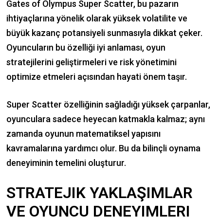
Gates of Olympus Super Scatter, bu pazarın
ihtiyaçlarına yönelik olarak yüksek volatilite ve
büyük kazanç potansiyeli sunmasıyla dikkat çeker.
Oyuncuların bu özelliği iyi anlaması, oyun
stratejilerini geliştirmeleri ve risk yönetimini
optimize etmeleri açısından hayati önem taşır.
Super Scatter özelliğinin sağladığı yüksek çarpanlar,
oyunculara sadece heyecan katmakla kalmaz; aynı
zamanda oyunun matematiksel yapısını
kavramalarına yardımcı olur. Bu da bilinçli oynama
deneyiminin temelini oluşturur.
STRATEJIK YAKLAŞIMLAR
VE OYUNCU DENEYIMLERI