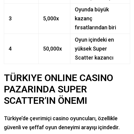
Oyunda büyük
3
5,000x
kazanç
fırsatlarından biri
Oyun içindeki en
4
50,000x
yüksek Super
Scatter kazancı
TÜRKIYE ONLINE CASINO
PAZARINDA SUPER
SCATTER’IN ÖNEMI
Türkiye’de çevrimiçi casino oyuncuları, özellikle
güvenli ve şeffaf oyun deneyimi arayışı içindedir.