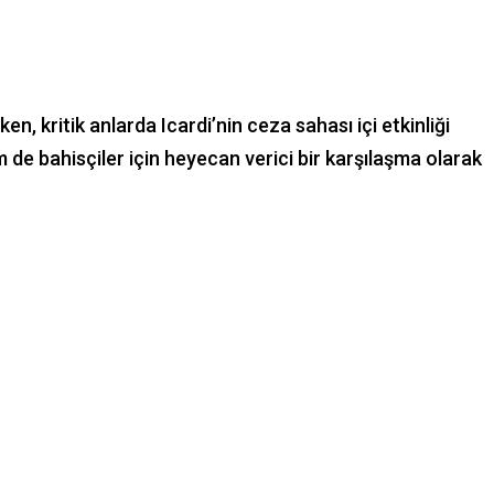
n, kritik anlarda Icardi’nin ceza sahası içi etkinliği
m de bahisçiler için heyecan verici bir karşılaşma olarak