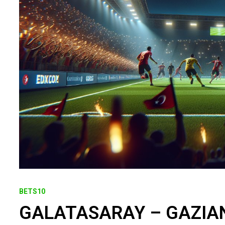
BETS10
GALATASARAY – GAZIAN