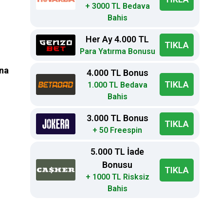
+ 3000 TL Bedava
Bahis
Her Ay 4.000 TL
TIKLA
Para Yatırma Bonusu
ına
4.000 TL Bonus
TIKLA
1.000 TL Bedava
Bahis
3.000 TL Bonus
TIKLA
+ 50 Freespin
5.000 TL İade
Bonusu
TIKLA
+ 1000 TL Risksiz
Bahis