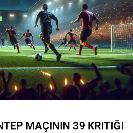
TEP MAÇININ 39 KRITIĞI