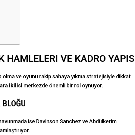
K HAMLELERI VE KADRO YAPIS
 olma ve oyunu rakip sahaya yıkma stratejisiyle dikkat
ra ikilisi
merkezde önemli bir rol oynuyor.
A BLOĞU
, savunmada ise Davinson Sanchez ve Abdülkerim
amlaştırıyor.