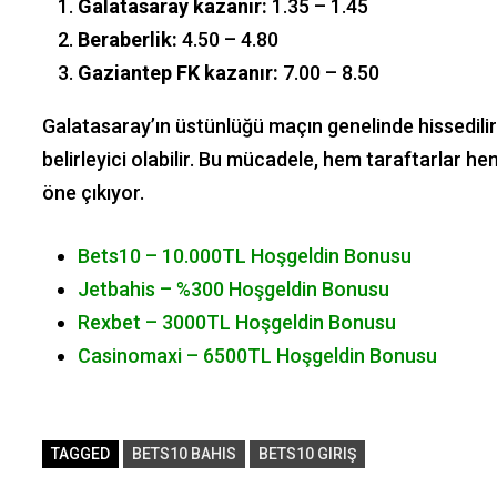
Galatasaray kazanır:
1.35 – 1.45
Beraberlik:
4.50 – 4.80
Gaziantep FK kazanır:
7.00 – 8.50
Galatasaray’ın üstünlüğü maçın genelinde hissedilirke
belirleyici olabilir. Bu mücadele, hem taraftarlar he
öne çıkıyor.
Bets10 – 10.000TL Hoşgeldin Bonusu
Jetbahis – %300 Hoşgeldin Bonusu
Rexbet – 3000TL Hoşgeldin Bonusu
Casinomaxi – 6500TL Hoşgeldin Bonusu
TAGGED
BETS10 BAHIS
BETS10 GIRIŞ