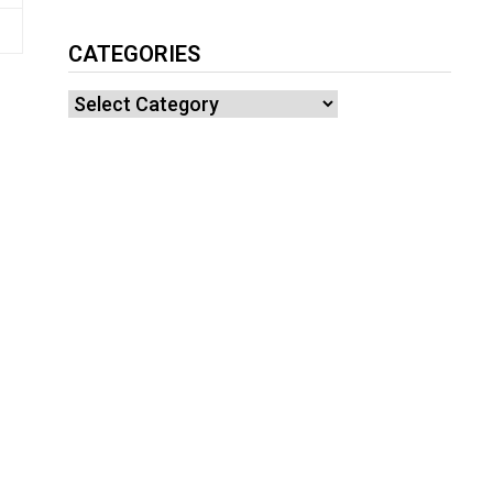
CATEGORIES
Categories