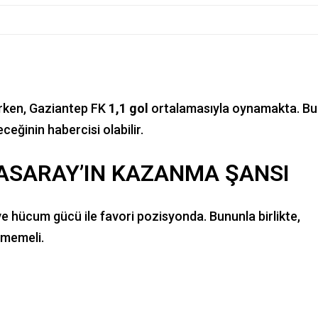
ken, Gaziantep FK
1,1 gol
ortalamasıyla oynamakta. Bu
ceğinin habercisi olabilir.
ASARAY’IN KAZANMA ŞANSI
ve hücum gücü ile favori pozisyonda. Bununla birlikte,
lmemeli.