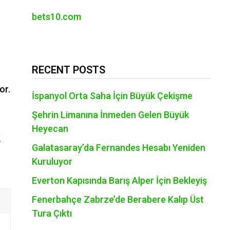
bets10.com
RECENT POSTS
or.
İspanyol Orta Saha İçin Büyük Çekişme
Şehrin Limanına İnmeden Gelen Büyük
Heyecan
R
Galatasaray’da Fernandes Hesabı Yeniden
Kuruluyor
Everton Kapısında Barış Alper İçin Bekleyiş
Fenerbahçe Zabrze’de Berabere Kalıp Üst
Tura Çıktı