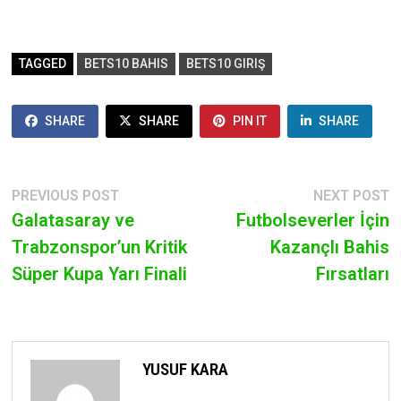
TAGGED
BETS10 BAHIS
BETS10 GIRIŞ
SHARE
SHARE
PIN IT
SHARE
POST
Previous
N
PREVIOUS POST
NEXT POST
post:
p
Galatasaray ve
Futbolseverler İçin
NAVIGATION
Trabzonspor’un Kritik
Kazançlı Bahis
Süper Kupa Yarı Finali
Fırsatları
YUSUF KARA