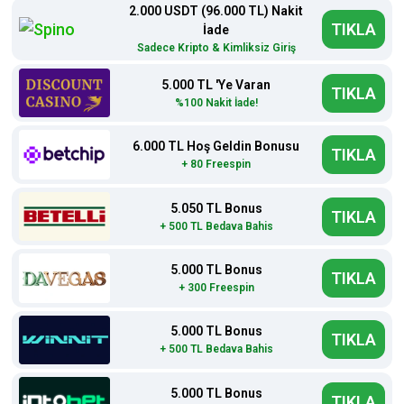
2.000 USDT (96.000 TL) Nakit
TIKLA
İade
Sadece Kripto & Kimliksiz Giriş
5.000 TL 'Ye Varan
TIKLA
%100 Nakit İade!
6.000 TL Hoş Geldin Bonusu
TIKLA
+ 80 Freespin
5.050 TL Bonus
TIKLA
+ 500 TL Bedava Bahis
5.000 TL Bonus
TIKLA
+ 300 Freespin
5.000 TL Bonus
TIKLA
+ 500 TL Bedava Bahis
5.000 TL Bonus
TIKLA