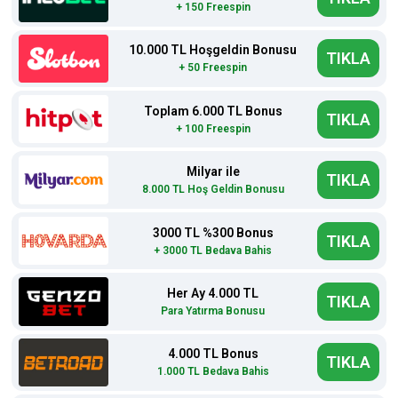
+ 150 Freespin
10.000 TL Hoşgeldin Bonusu
TIKLA
+ 50 Freespin
Toplam 6.000 TL Bonus
TIKLA
+ 100 Freespin
Milyar ile
TIKLA
8.000 TL Hoş Geldin Bonusu
3000 TL %300 Bonus
TIKLA
+ 3000 TL Bedava Bahis
Her Ay 4.000 TL
TIKLA
Para Yatırma Bonusu
4.000 TL Bonus
TIKLA
1.000 TL Bedava Bahis