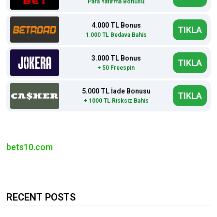
Para Yatırma Bonusu
4.000 TL Bonus
TIKLA
1.000 TL Bedava Bahis
3.000 TL Bonus
TIKLA
+ 50 Freespin
5.000 TL İade Bonusu
TIKLA
+ 1000 TL Risksiz Bahis
bets10.com
RECENT POSTS