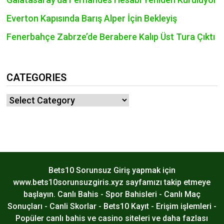
Everton Kapısında Barış Alper İçin Bekleyiş
Fenerbahçe Zabrze’de Berabere Kalıp Üst Tura Çıktı
CATEGORIES
Categories
Bets10 Sorunsuz Giriş yapmak için
www.bets10sorunsuzgiris.xyz sayfamızı takip etmeye
başlayın. Canlı Bahis - Spor Bahisleri - Canlı Maç
Sonuçları - Canli Skorlar - Bets10 Kayıt - Erişim işlemleri -
Popüler canlı bahis ve casino siteleri ve daha fazlası