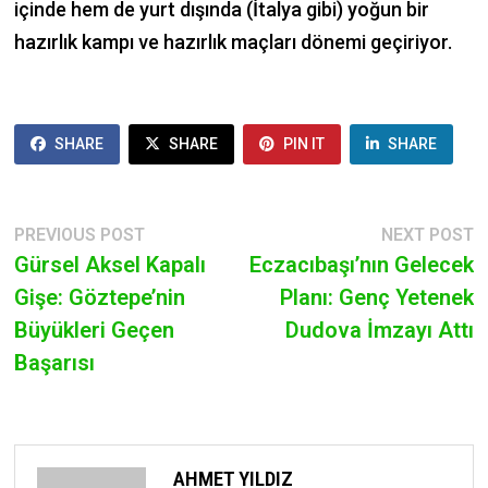
içinde hem de yurt dışında (İtalya gibi) yoğun bir
hazırlık kampı ve hazırlık maçları dönemi geçiriyor.
SHARE
SHARE
PIN IT
SHARE
POST
Previous
N
PREVIOUS POST
NEXT POST
post:
p
Gürsel Aksel Kapalı
Eczacıbaşı’nın Gelecek
NAVIGATION
Gişe: Göztepe’nin
Planı: Genç Yetenek
Büyükleri Geçen
Dudova İmzayı Attı
Başarısı
AHMET YILDIZ