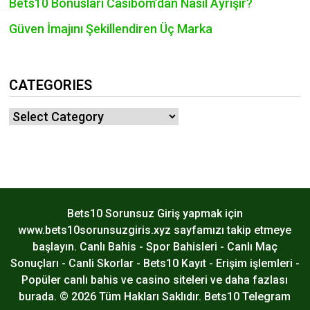
Bets10 Bonusları Casibom’dan Nasıl Ayrışır?
Güven İmajını Şekillendiren Üç Marka
CATEGORIES
Categories
Bets10 Sorunsuz Giriş yapmak için
www.bets10sorunsuzgiris.xyz sayfamızı takip etmeye
başlayın. Canlı Bahis - Spor Bahisleri - Canlı Maç
Sonuçları - Canli Skorlar - Bets10 Kayıt - Erişim işlemleri -
Popüler canlı bahis ve casino siteleri ve daha fazlası