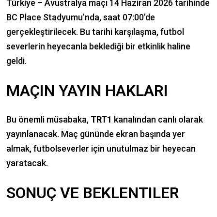
Türkiye – Avustralya maçı 14 Haziran 2026 tarihinde
BC Place Stadyumu’nda, saat 07:00’de
gerçekleştirilecek. Bu tarihi karşılaşma, futbol
severlerin heyecanla beklediği bir etkinlik haline
geldi.
MAÇIN YAYIN HAKLARI
Bu önemli müsabaka,
TRT1
kanalından canlı olarak
yayınlanacak. Maç gününde ekran başında yer
almak, futbolseverler için unutulmaz bir heyecan
yaratacak.
SONUÇ VE BEKLENTILER