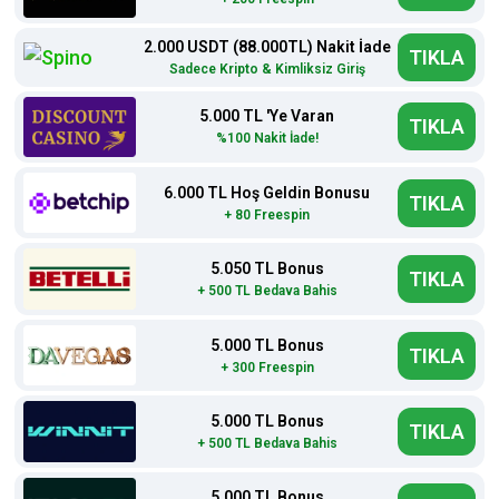
2.000 USDT (88.000TL) Nakit İade
TIKLA
Sadece Kripto & Kimliksiz Giriş
5.000 TL 'Ye Varan
TIKLA
%100 Nakit İade!
6.000 TL Hoş Geldin Bonusu
TIKLA
+ 80 Freespin
5.050 TL Bonus
TIKLA
+ 500 TL Bedava Bahis
5.000 TL Bonus
TIKLA
+ 300 Freespin
5.000 TL Bonus
TIKLA
+ 500 TL Bedava Bahis
5.000 TL Bonus