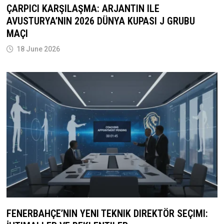
ÇARPICI KARŞILAŞMA: ARJANTIN ILE
AVUSTURYA’NIN 2026 DÜNYA KUPASI J GRUBU
MAÇI
18 June 2026
FENERBAHÇE’NIN YENI TEKNIK DIREKTÖR SEÇIMI: