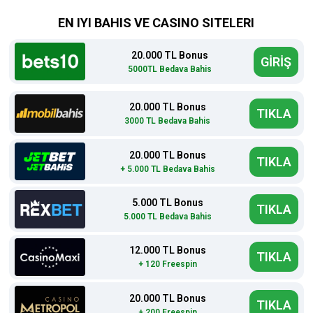
EN IYI BAHIS VE CASINO SITELERI
20.000 TL Bonus
GİRİŞ
5000TL Bedava Bahis
20.000 TL Bonus
TIKLA
3000 TL Bedava Bahis
20.000 TL Bonus
TIKLA
+ 5.000 TL Bedava Bahis
5.000 TL Bonus
TIKLA
5.000 TL Bedava Bahis
12.000 TL Bonus
TIKLA
+ 120 Freespin
20.000 TL Bonus
TIKLA
+ 200 Freespin